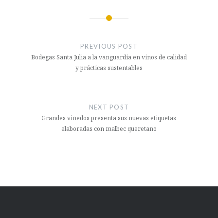
Navegación
de
PREVIOUS POST
entradas
Bodegas Santa Julia a la vanguardia en vinos de calidad
y prácticas sustentables
NEXT POST
Grandes viñedos presenta sus nuevas etiquetas
elaboradas con malbec queretano