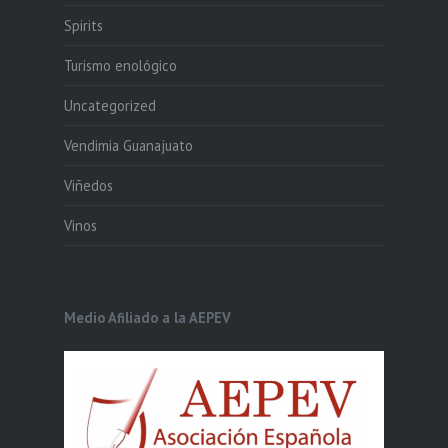
Spirits
Turismo enológico
Uncategorized
Vendimia Guanajuato
Viñedos
Vinos
Medio Afiliado a la AEPEV