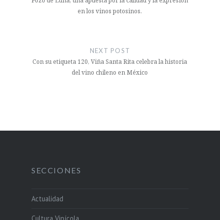
entradas
Pozo de Luna, una apuesta por la calidad y la expresión
en los vinos potosinos.
NEXT POST
Con su etiqueta 120, Viña Santa Rita celebra la historia
del vino chileno en México
SECCIONES
Actualidad
Cultura Vinícola