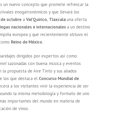
s un nuevo concepto que promete refrescar la
stivales enogatronómicos y que llevará los
 de octubre
a
Val’Quirico
,
Tlaxcala
una oferta
egas nacionales e internacionales
a un destino
campiña europea y que recientemente obtuvo el
o como
Reino de México
.
 maridajes dirigidos por expertos así como
met
sazonadas con buena música y eventos
n la propuesta de Aire Tinto y sus aliados
re los que destaca el
Concurso Mundial de
ecerá a los visitantes vivir la experiencia de ser
 usando la misma metodología y formato de uno
 más importantes del mundo en materia de
icación de vinos.