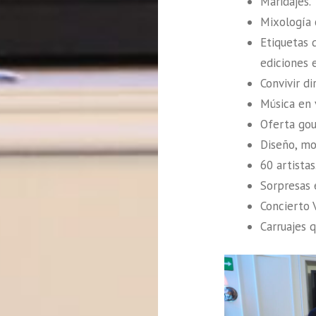
Maridajes.
Mixología 
Etiquetas 
ediciones 
Convivir d
Música en 
Oferta gou
Diseño, mod
60 artistas
Sorpresas e
Concierto 
Carruajes 