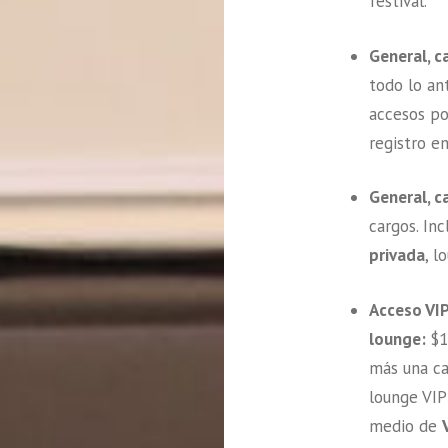
festival.
General, ca
todo lo an
accesos po
registro en
General, c
cargos. In
privada
, l
Acceso VIP
lounge:
$1
más una ca
lounge VIP
medio de