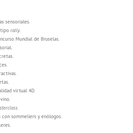
as sensoriales.
tipo
rally.
oncurso Mundial de Bruselas.
orial.
cretas.
ces.
activas.
etas.
lidad virtual 4D.
vino.
sterclass
.
 con sommeliers y enólogos.
leres.