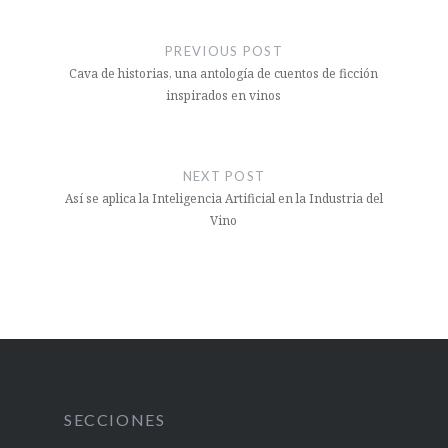
Navegación
de
PREVIOUS POST
entradas
Cava de historias, una antología de cuentos de ficción
inspirados en vinos
NEXT POST
Así se aplica la Inteligencia Artificial en la Industria del
Vino
SECCIONES