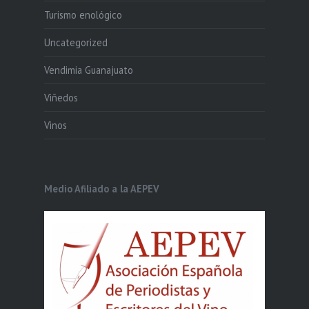
Turismo enológico
Uncategorized
Vendimia Guanajuato
Viñedos
Vinos
Medio Afiliado a la AEPEV