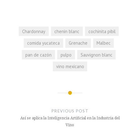
Chardonnay
chenin blanc
cochinita pibil
comida yucateca
Grenache
Malbec
pan de cazón
pulpo
Sauvignon blanc
vino mexicano
Navegación
de
PREVIOUS POST
entradas
Así se aplica la Inteligencia Artificial en la Industria del
Vino