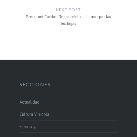
NEXT POST
Freixenet Cordón Negro celebra el amor por las
burbujas
SECCIONES
Actualidad
Cultura Vinícola
El vino y…