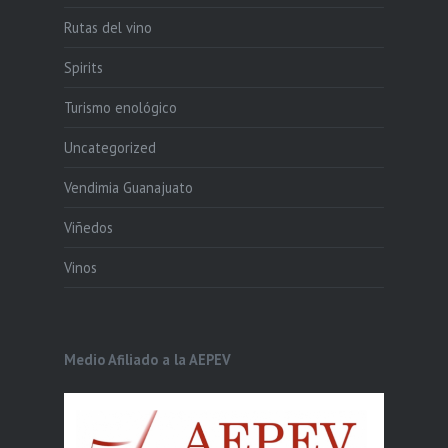
Rutas del vino
Spirits
Turismo enológico
Uncategorized
Vendimia Guanajuato
Viñedos
Vinos
Medio Afiliado a la AEPEV