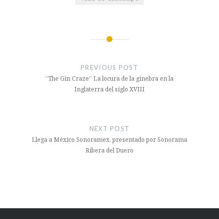
Navegación
de
PREVIOUS POST
entradas
“The Gin Craze” La locura de la ginebra en la
Inglaterra del siglo XVIII
NEXT POST
Llega a México Sonoramex, presentado por Sonorama
Ribera del Duero