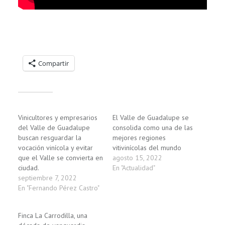
Compartelo:
Compartir
Relacionado
Vinicultores y empresarios
El Valle de Guadalupe se
del Valle de Guadalupe
consolida como una de las
buscan resguardar la
mejores regiones
vocación vinícola y evitar
vitivinícolas del mundo
que el Valle se convierta en
agosto 15, 2022
ciudad.
En "Actualidad"
septiembre 7, 2022
En "Fernando Pérez Castro"
Finca La Carrodilla, una