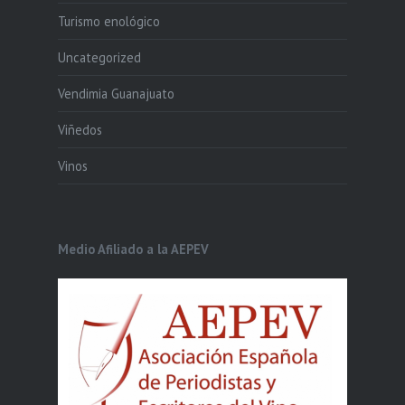
Turismo enológico
Uncategorized
Vendimia Guanajuato
Viñedos
Vinos
Medio Afiliado a la AEPEV