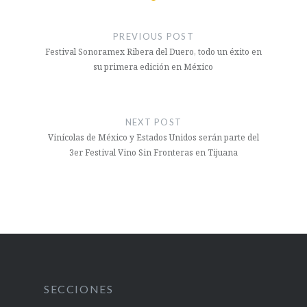
Navegación
de
PREVIOUS POST
entradas
Festival Sonoramex Ribera del Duero, todo un éxito en
su primera edición en México
NEXT POST
Vinícolas de México y Estados Unidos serán parte del
3er Festival Vino Sin Fronteras en Tijuana
SECCIONES