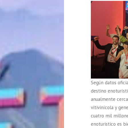
Según datos ofici
destino enoturíst
anualmente cerca 
vitivinícola y ge
cuatro mil millon
enoturistico es b