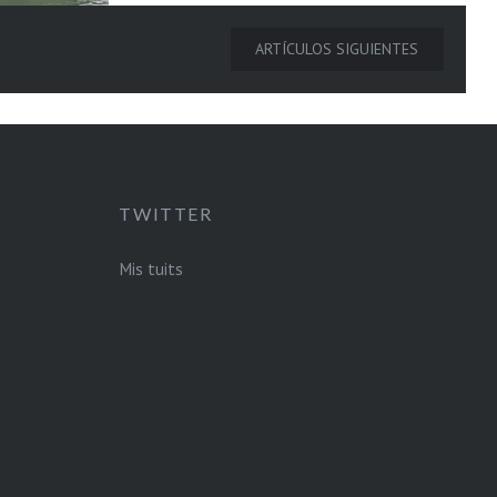
experiencias únicas de
enoturismo y eventos sociales
ARTÍCULOS SIGUIENTES
en un ambiente exclusivo.
TWITTER
Mis tuits