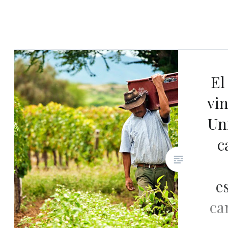
El
vi
Un
c
e
ca