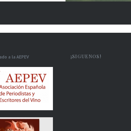
ponden ya a vinos
. La tendencia es tan
a, que incluso bodegas
radas en la
ción…
¡SIGUENOS!
iado a la AEPEV