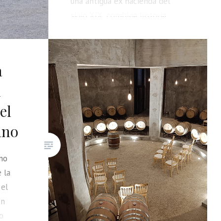
una antigua ex hacienda del
siglo XIX, combina historia,
vino, charrería y hospitalidad
mexicana, ofreciendo una
experiencia que trasciende la
a
simple cata.
n
el
ano
ino
 la
 el
Un
o