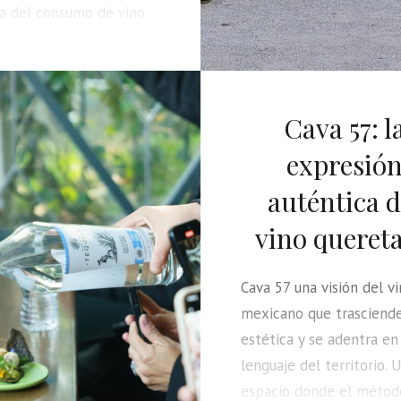
da del consumo de vino
 UU. impacta a América
 Análisis del cambio
ural del mercado y el
del vino en la región.
Cava 57: l
expresió
auténtica d
vino queret
Cava 57 una visión del v
mexicano que trasciende
estética y se adentra en
lenguaje del territorio. 
espacio donde el métod