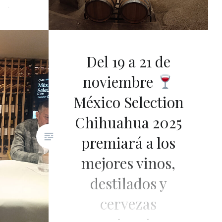
cal se
ciso.
Del 19 a 21 de
noviembre
México Selection
Chihuahua 2025
premiará a los
mejores vinos,
destilados y
cervezas