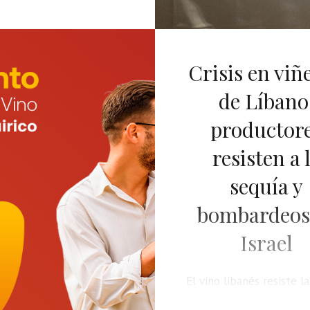
edición del Festival del
ueretano, un evento que
al alcance de los
Crisis en viñ
s del vino mexicano las
de Líbano
tas más destacadas de
ncipales casas vinícolas
productor
egión.
resisten a 
sequía y
bombardeos
Israel
El vino libanés resiste l
y la sequía en el Valle d