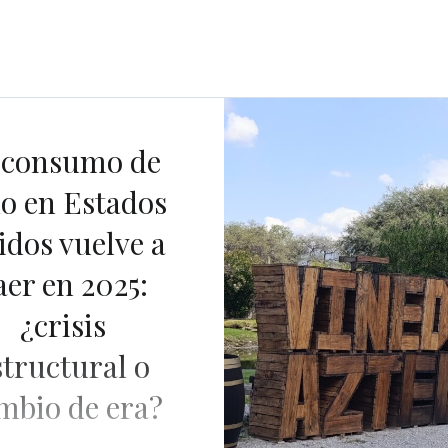
Autor:
Pedro Escobar
 consumo de
no en Estados
idos vuelve a
aer en 2025:
¿crisis
structural o
mbio de era?