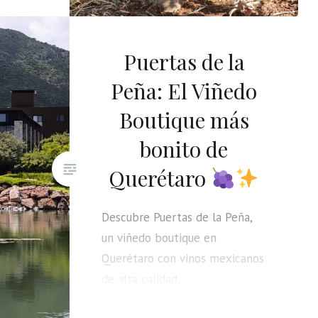
Elias
Puertas de la
Peña: El Viñedo
Boutique más
bonito de
Querétaro
Descubre Puertas de la Peña,
un viñedo boutique en
Querétaro con vinos mexicanos
de alta calidad,
microvinificación artesanal y