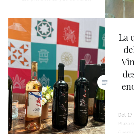
Zapopan, Jalisco será sede de
la edición 2026 de la
Competencia Mundial de
Bebidas Espirituosas de
La 
Latinoamérica (LAWSC). La
de
organización Tasting Alliance
Vi
anunció la segunda edición de
esta competición que celebra
de
las mejores bebidas
eno
espirituosas de México y
Latinoamérica.
Del 17 
Plaza G
Queréta