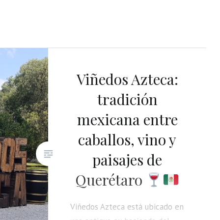
Viñedos Azteca:
tradición
mexicana entre
caballos, vino y
paisajes de
Querétaro
Viñedos Azteca está ubicado en