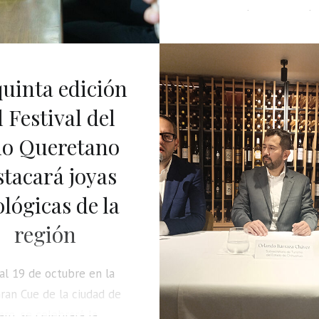
europeo y la memoria lo
funden en equilibrio pre
quinta edición
l Festival del
no Queretano
stacará joyas
lógicas de la
región
al 19 de octubre en la
ran Cue de la ciudad de
ro, se celebrará la