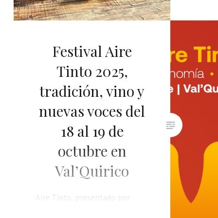
quinta 
Vino Q
pondrá 
Festival Aire
amante
Tinto 2025,
etique
las pri
tradición, vino y
de la r
nuevas voces del
18 al 19 de
octubre en
Val’Quirico
Aire Tinto, presentado por
Unique Rewards de Santander,