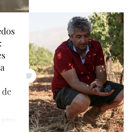
nacionales
Del 19 a 21 de noviembre
2025, Chihuahua será sede del
edos
México Selection by Concours
:
Mondial de Bruxelles, donde
jueces internacionales y
es
nacionales evaluarán lo mejor
la
del vino mexicano, sotol y
cerveza artesanal.
 de
a guerra
el