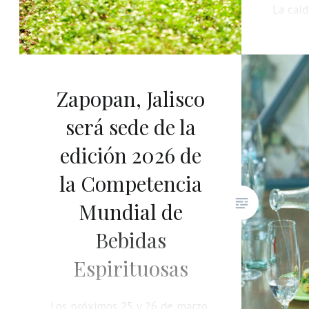
La caí
en EE.
Latina.
estruct
futuro 
Zapopan, Jalisco
será sede de la
edición 2026 de
la Competencia
Mundial de
Bebidas
Espirituosas
Los próximos 25 y 26 de marzo,