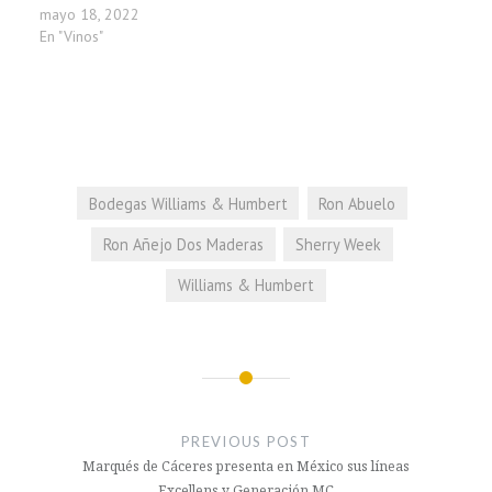
mayo 18, 2022
En "Vinos"
Bodegas Williams & Humbert
Ron Abuelo
Ron Añejo Dos Maderas
Sherry Week
Williams & Humbert
Navegación
de
PREVIOUS POST
entradas
Marqués de Cáceres presenta en México sus líneas
Excellens y Generación MC