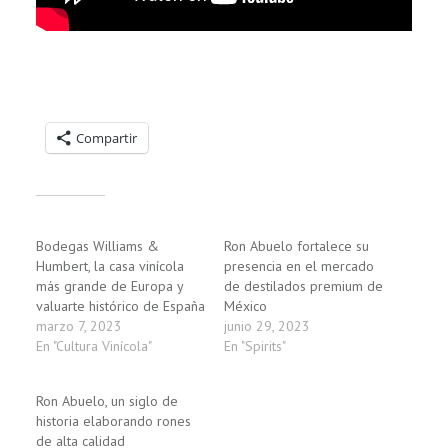
Compartelo:
Compartir
Relacionado
Bodegas Williams &
Ron Abuelo fortalece su
Humbert, la casa vinícola
presencia en el mercado
más grande de Europa y
de destilados premium de
valuarte histórico de España
México
marzo 7, 2023
junio 29, 2023
En "Cultura Vinícola"
En "Spirits"
Ron Abuelo, un siglo de
historia elaborando rones
de alta calidad