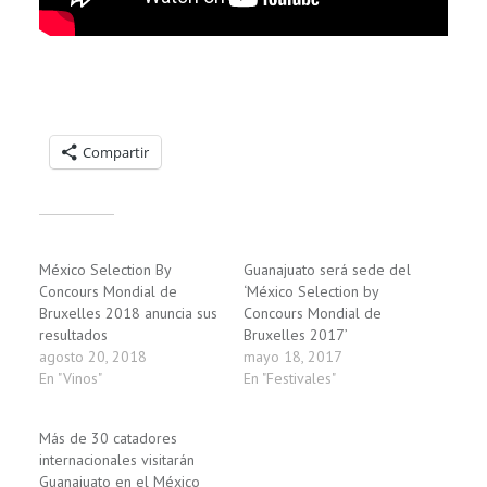
Compartelo:
Compartir
Relacionado
México Selection By
Guanajuato será sede del
Concours Mondial de
‘México Selection by
Bruxelles 2018 anuncia sus
Concours Mondial de
resultados
Bruxelles 2017’
agosto 20, 2018
mayo 18, 2017
En "Vinos"
En "Festivales"
Más de 30 catadores
internacionales visitarán
Guanajuato en el México