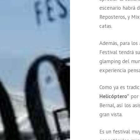
escenario habrá 
Reposteros, y Mix
catas.
Además, para los a
Festival tendrá s
glamping del mund
experiencia pensa
Como ya es tradici
Helicóptero”
por 
Bernal, así los as
gran vista.
Es un festival mu