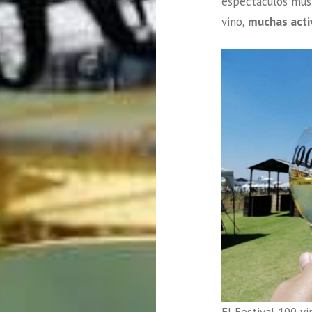
espectáculos musi
vino,
muchas acti
El Festival 100 v