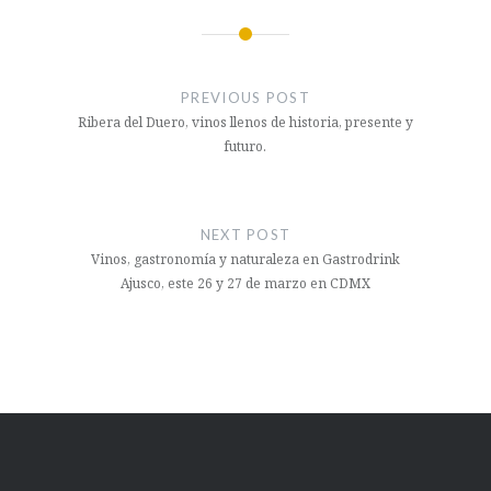
Navegación
de
PREVIOUS POST
entradas
Ribera del Duero, vinos llenos de historia, presente y
futuro.
NEXT POST
Vinos, gastronomía y naturaleza en Gastrodrink
Ajusco, este 26 y 27 de marzo en CDMX