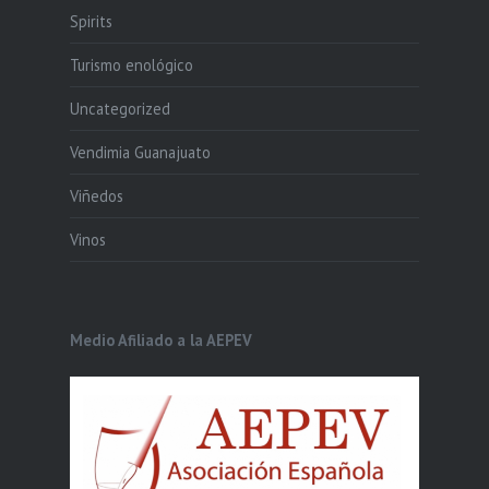
Spirits
Turismo enológico
Uncategorized
Vendimia Guanajuato
Viñedos
Vinos
Medio Afiliado a la AEPEV